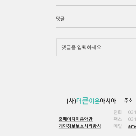
댓글
댓글을 입력하세요.
향남초 전교생과 함께한 '찾아가
는 세계문화축제'
큰
(사)
더
이웃
아시아
주소 
전화 031
홈페이지이용약관
팩스 031
개인정보보호처리방침
메일
am