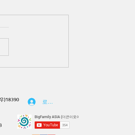
우)18390
로그인
3