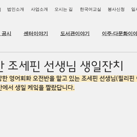
법인소개
사업소개
오시는 길
한국어교실
봉사신청
일
식
_공시
센터이야기
도서관이야기
이주-다문화이
 조세핀 선생님 생일잔치
개강한 영어회화 오전반을 맡고 있는 조세핀 선생님(필리핀
반에서 생일 케잌을 짤랐답니다.