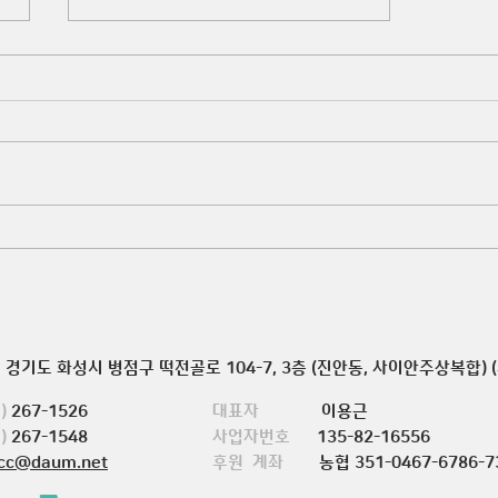
2026 토픽교실 중급반 수료식 개
최
경기도 화성시 병점구 떡전골로 104-7, 3층 (진안동, 사이안주상복합) (
)
267-1526
대표자
이용근
)
267-1548
사업자번호
135-82-16556
cc@daum.net
후원 계좌
농협 351-0467-6786-7