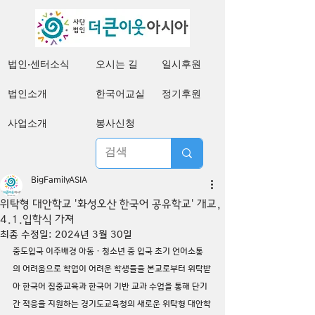
법인·센터소식
오시는 길
일시후원
법인소개
한국어교실
정기후원
사업소개
봉사신청
BigFamilyASIA
위탁형 대안학교 '화성오산 한국어 공유학교' 개교,
4.1.입학식 가져
최종 수정일:
2024년 3월 30일
중도입국 이주배경 아동ㆍ청소년 중 입국 초기 언어소통
의 어려움으로 학업이 어려운 학생들을 본교로부터 위탁받
아 한국어 집중교육과 한국어 기반 교과 수업을 통해 단기
간 적응을 지원하는 경기도교육청의 새로운 위탁형 대안학