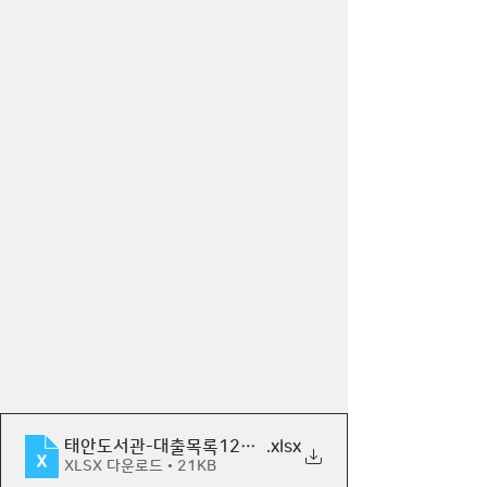
태안도서관-대출목록120401
.xlsx
XLSX 다운로드 • 21KB