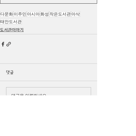
다문화
이주민
아시아
화성
작은도서관
아삭
태안도서관
도서관이야기
댓글
댓글을 입력하세요.
큰
(사)
더
이웃
아시아
주소 경기도 화성시 병점구 떡전골로 104-7,