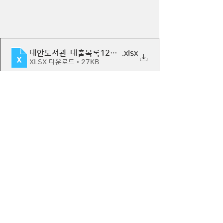
태안도서관-대출목록120102
.xlsx
XLSX 다운로드 • 27KB
다문화
아시아
작은도서관
아삭
태안도서관
기관대출
도서관이야기
댓글
댓글을 입력하세요.