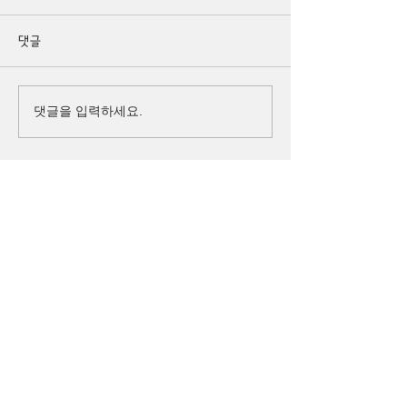
댓글
댓글을 입력하세요.
큰
(사)
더
이웃
아시아
주소 경기도 화성시 병점구 떡전골로 104-7,
3층 (진안동, 사이안주상복합) (우)18390
로그인
홈페이지이용약관
개인정보보호처리방침
전화 031)
267-1526
팩스 031)
267-1548