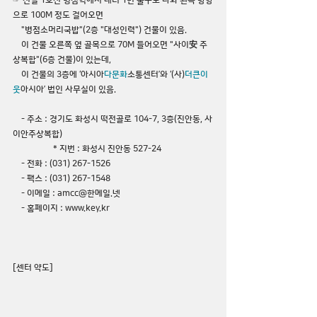
☞ 전철 1호선 
병점역
에서 내려 
1번 출구
로 나와 왼쪽 방향
으로 100M 정도 걸어오면
    "
병점소머리국밥
"(2층 "
대성인력
") 건물이 있음.
    이 건물 오른쪽 옆 골목으로 70M 들어오면 "
사이安 주
상복합
"(6층 건물)이 있는데,
    이 건물의 3층에 ‘
아시아
다문화
소통센터
’와 ‘
(사)
더큰이
웃
아시아
’ 법인 사무실이 있음.
    - 주소 : 경기도 화성시 떡전골로 104-7, 3층(진안동, 사
이안주상복합)
                   * 지번 : 화성시 진안동 527-24
    - 전화 : (031) 267-1526
    - 팩스 : (031) 267-1548
    - 이메일 : amcc@한메일.넷
    - 홈페이지 :
www.key.kr
[센터 약도]