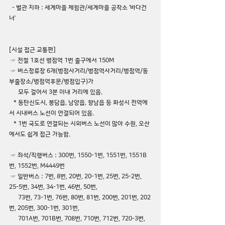
  - 별관 지하 : 
세계마을 체험관/세계마을 공작소
 ‘바다건
너’
[시설 접근 교통편]
 ☞ 
전철 1호선 병점역
 1번 출구에서 150M
 ☞ 
버스정류장 6개(병점사거리/병점역사거리/병점역/동
부출장소/병점역후문/병점입구)
가 
      모두 걸어서 3분 이내 거리에 있음.
   * 동탄신도시, 봉담읍, 남양읍, 향남읍 등 화성시 전역에
서 시내버스 노선이 연결되어 있음.
   * 1번 국도로 연결되는 시외버스 노선이 많아 수원, 오산
에서도 쉽게 접근 가능함.
 ☞ 
좌석/직행버스
 : 
300번, 1550-1번, 1551번, 1551B
번, 1552번, M4449번
 ☞ 
일반버스
 : 7번, 8번, 20번, 20-1번, 25번, 25-2번, 
25-5번, 34번, 34-1번, 46번, 50번, 
      73번, 73-1번, 76번, 80번, 81번, 200번, 201번, 202
번, 205번, 300-1번, 301번, 
      701A번, 701B번, 708번, 710번, 712번, 720-3번, 