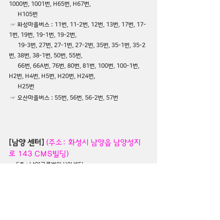
1000번, 1001번, H65번, H67번, 
      H105번
 ☞
 화성마을버스
 : 11번, 11-2번, 12번, 13번, 17번, 17-
1번, 19번, 19-1번, 19-2번, 
      19-3번, 27번, 27-1번, 27-2번, 35번, 35-1번, 35-2
번, 38번, 38-1번, 50번, 55번, 
      66번, 66A번, 76번, 80번, 81번, 100번, 100-1번, 
H2번, H4번, H5번, H20번, H24번, 
      H25번
 ☞
 오산마을버스
 : 
55번, 56번, 56-2번, 57번
[남양 센터]
(주소: 화성시 남양읍 남양성지
로 143 CMS빌딩)
  - 6층 : 
남양글로벌아시아센터
               남양글로벌작은도서관 다모아
  * 남양사거리 '파리바게트' 건물 6층임.
다문화
이주민
아시아
아시아다문화소통센터
더큰이웃아시아
병점
화성
병점역
병점사거리
사이안