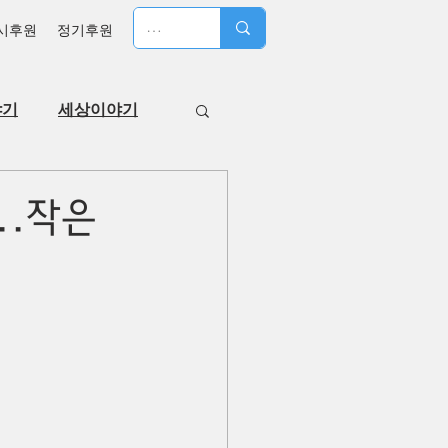
시후원
정기후원
야기
세상이야기
..작은