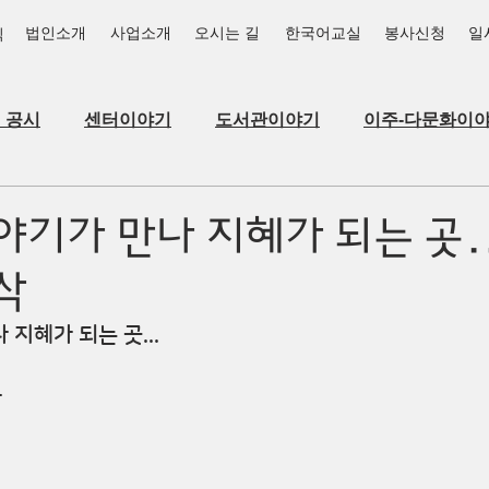
법인소개
사업소개
오시는 길
한국어교실
봉사신청
일
식
_공시
센터이야기
도서관이야기
이주-다문화이
야기가 만나 지혜가 되는 곳.
삭
지혜가 되는 곳...
삭