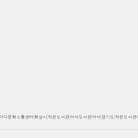
아다문화소통센터
화성시
작은도서관
아삭도서관
아삭
경기도
작은도서관