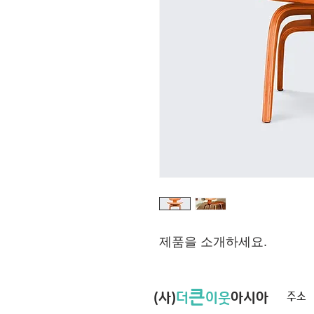
제품을 소개하세요.  
큰
(사)
더
이웃
아시아
주소 