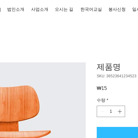
법인소개
사업소개
오시는 길
한국어교실
봉사신청
일
식
제품명
SKU: 36523641234523
₩15
가
격
수량
*