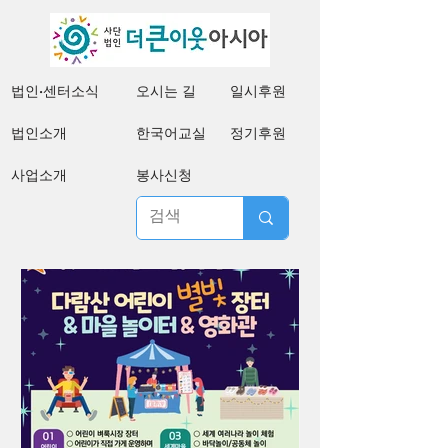
법인·센터소식
오시는 길
일시후원
법인소개
한국어교실
정기후원
사업소개
봉사신청