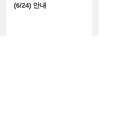
(6/24) 안내
1
/
71
큰
(사)
더
이웃
아시아
주소 경기도 화성시 병점구 떡전골로 104-7,
3층 (진안동, 사이안주상복합) (우)18390
로그인