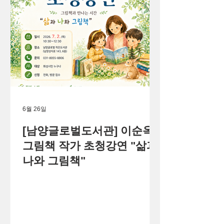
6월 26일
[남양글로벌도서관] 이순옥
그림책 작가 초청강연 "삶과
나와 그림책"