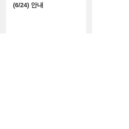
(6/24) 안내
1
/
71
큰
(사)
더
이웃
아시아
주소 경기도 화성시 병점구 떡전골로 104-7,
3층 (진안동, 사이안주상복합) (우)18390
로그인