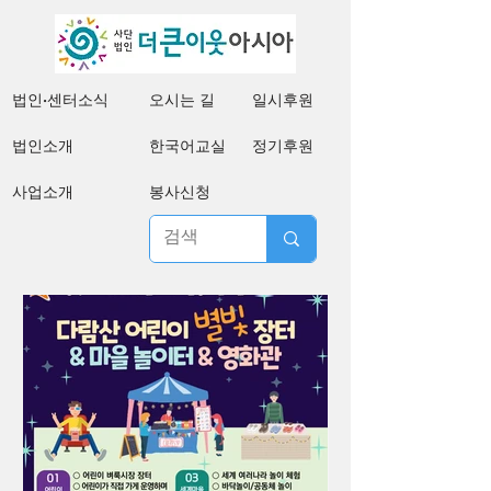
법인·센터소식
오시는 길
일시후원
법인소개
한국어교실
정기후원
사업소개
봉사신청