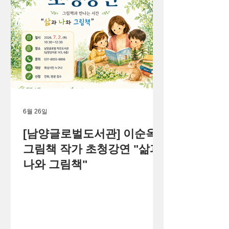
6월 26일
[남양글로벌도서관] 이순옥
그림책 작가 초청강연 "삶과
나와 그림책"