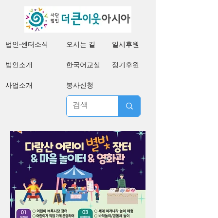
법인·센터소식
오시는 길
일시후원
법인소개
한국어교실
정기후원
사업소개
봉사신청