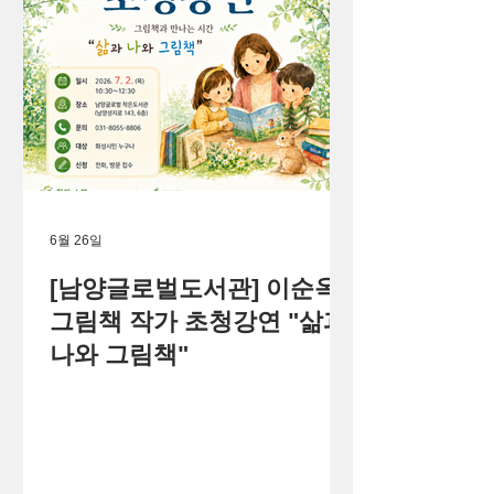
6월 26일
[남양글로벌도서관] 이순옥
그림책 작가 초청강연 "삶과
나와 그림책"