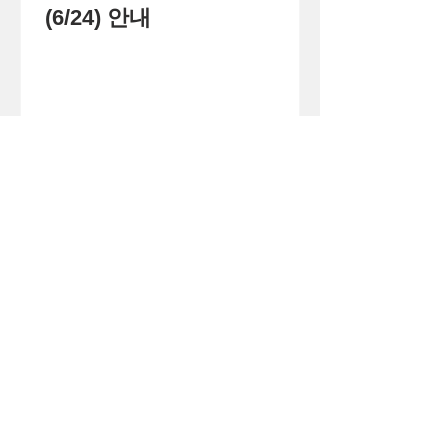
(6/24) 안내
1
/
71
큰
(사)
더
이웃
아시아
주소 경기도 화성시 병점구 떡전골로 104-7,
3층 (진안동, 사이안주상복합) (우)18390
로그인