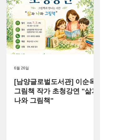
6월 26일
[남양글로벌도서관] 이순옥
그림책 작가 초청강연 "삶과
나와 그림책"