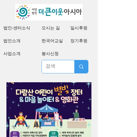
법인·센터소식
오시는 길
일시후원
법인소개
한국어교실
정기후원
사업소개
봉사신청