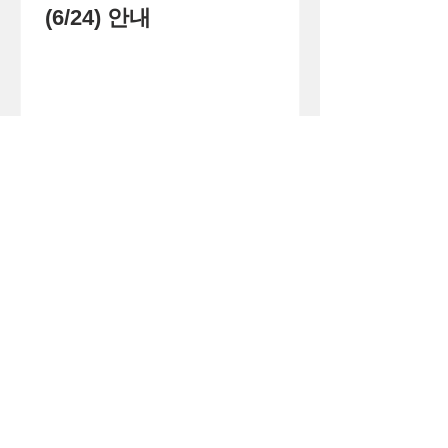
(6/24) 안내
1
/
71
큰
(사)
더
이웃
아시아
주소 경기도 화성시 병점구 떡전골로 104-7,
3층 (진안동, 사이안주상복합) (우)18390
로그인