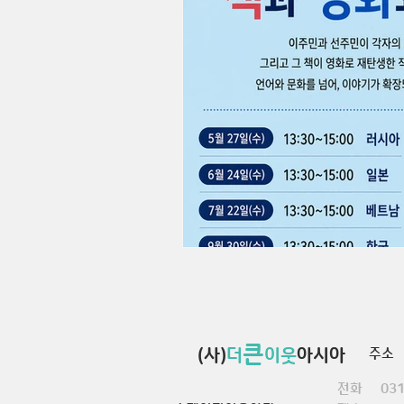
큰
(사)
더
이웃
아시아
주소 
전화 031