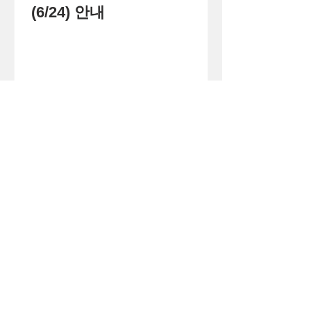
(6/24) 안내
1
/
71
큰
(사)
더
이웃
아시아
주소 경기도 화성시 병점구 떡전골로 104-7,
3층 (진안동, 사이안주상복합) (우)18390
로그인