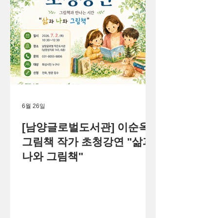
6월 26일
[남양글로벌도서관] 이순옥
그림책 작가 초청강연 "삶과
나와 그림책"