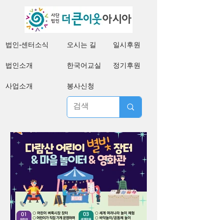
법인·센터소식
오시는 길
일시후원
법인소개
한국어교실
정기후원
사업소개
봉사신청