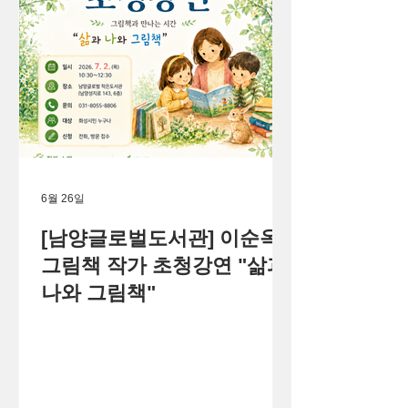
6월 26일
[남양글로벌도서관] 이순옥
그림책 작가 초청강연 "삶과
나와 그림책"