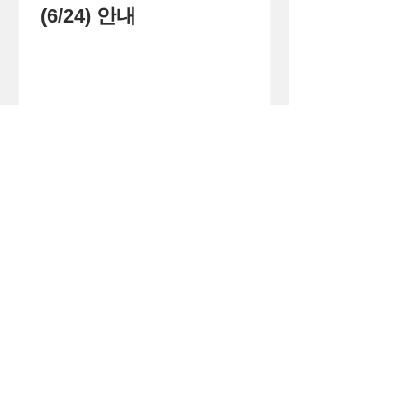
(6/24) 안내
1
/
71
큰
(사)
더
이웃
아시아
주소 경기도 화성시 병점구 떡전골로 104-7,
3층 (진안동, 사이안주상복합) (우)18390
로그인