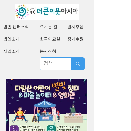
법인·센터소식
오시는 길
일시후원
법인소개
한국어교실
정기후원
사업소개
봉사신청