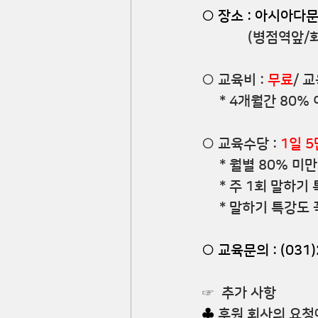
○ 장소 : 
아시아다
             (병
○ 교육비 : 
무료
/ 
     * 4개월간 8
○ 교육수당 :
1일 5
     * 월별 80%
     * 주 1회 
     * 말하기 특
○ 교육문의 : (031)
☞  추가 사항
♣
 후원 회사의 요청