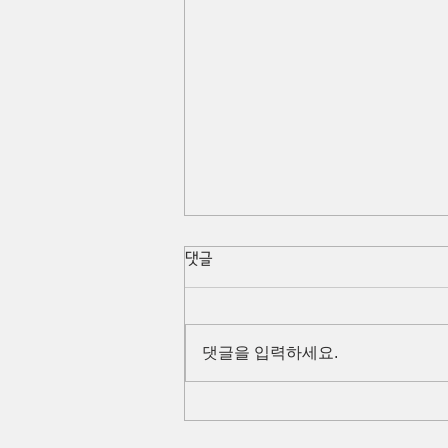
댓글
댓글을 입력하세요.
2024 토픽교실(토픽 II 중급과
정) 안내