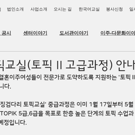
법인소개
사업소개
오시는 길
한국어교실
봉사신청
일
식
_공시
센터이야기
도서관이야기
이주-다문화이
픽교실(토픽 II 고급과정) 안
 결혼이주여성들이 전문가로 도약하도록 지원하는 '토픽Ⅱ
니다.
'징검다리 토픽교실' 중급과정은 이미 1월 17일부터 5월
 TOPIK 5급,6급을 목표로 한층 높은 단계의 토픽 수업
 몌정입니다.