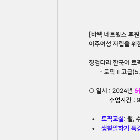
[바텍 네트웍스 후원
이주여성 자립을 위한
징검다리 한국어 토
       - 토픽 II 고급
○ 일시 : 2024년
 6
             수업시간 :
9
토픽교실
: 월,
생활말하기 특