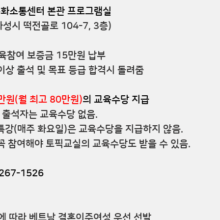
문화소통센터
 본관 프로그램실
점역앞/화성시 떡전골로 104-7, 3층)
교육참여 보증금 15만원 납부
0% 이상 출석 및 목표 등급 합격시 돌려줌
만원(월 최고 80만원)
의 교육수당 지급
 미만 출석자는 교육수당 없음.
말하기 특강(매주 화요일)은 교육수당을 지급하지 않음.
강도 꼭 참여해야 토픽교실의 교육수당도 받을 수 있음.
267-1526
에 따라 
베트남 결혼이주여성
 우선 선발