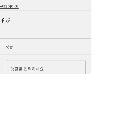
센터이야기
댓글
댓글을 입력하세요.
큰
(사)
더
이웃
아시아
주소 경기도 화성시 병점구 떡전골로 104-7,
3층 (진안동, 사이안주상복합) (우)18390
로그인