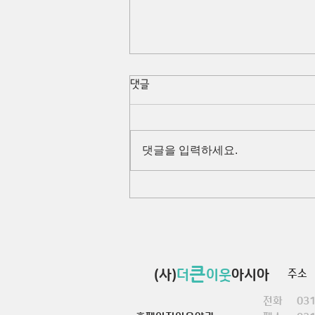
댓글
댓글을 입력하세요.
향남초 전교생과 함께한 '찾아가
는 세계문화축제'
큰
(사)
더
이웃
아시아
주소 
전화 031