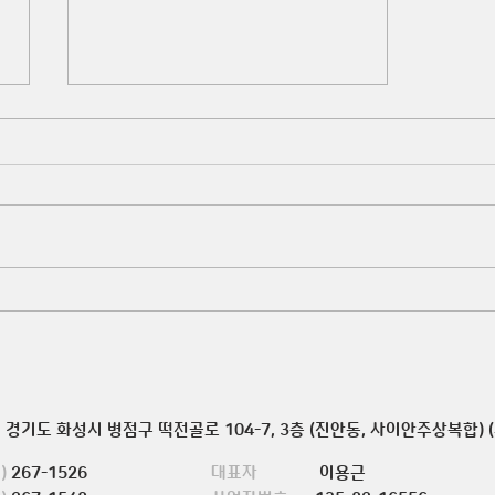
2026 토픽교실 중급반 수료식 개
최
경기도 화성시 병점구 떡전골로 104-7, 3층 (진안동, 사이안주상복합) (
)
267-1526
대표자
이용근