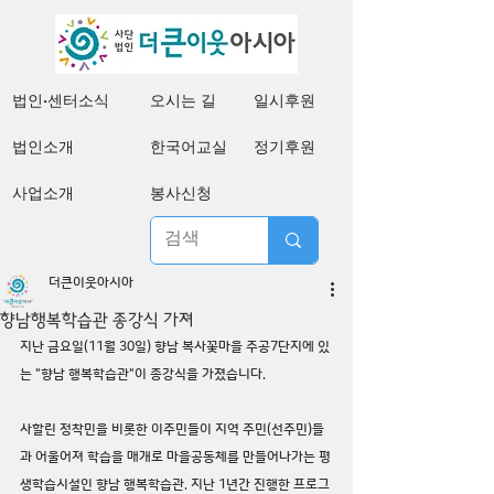
법인·센터소식
오시는 길
일시후원
법인소개
한국어교실
정기후원
사업소개
봉사신청
더큰이웃아시아
향남행복학습관 종강식 가져
지난 금요일(11월 30일) 향남 복사꽃마을 주공7단지에 있
는 "향남 행복학습관"이 종강식을 가졌습니다.
사할린 정착민을 비롯한 이주민들이 지역 주민(선주민)들
과 어울어져 학습을 매개로 마을공동체를 만들어나가는 평
생학습시설인 향남 행복학습관. 지난 1년간 진행한 프로그