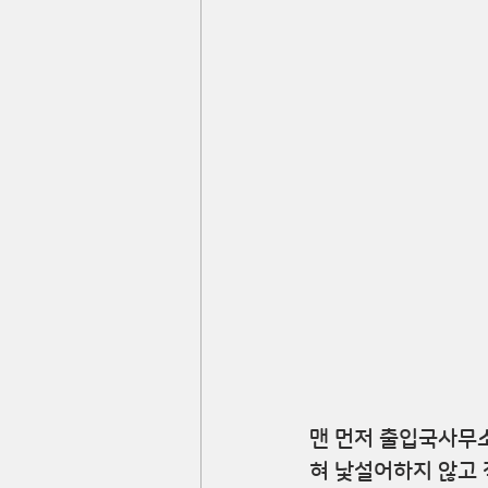
맨 먼저 출입국사무소
혀 낯설어하지 않고