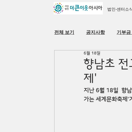
법인·센터소
전체 보기
공지사항
기부금
6월 18일
자료실
법인·센터 소개
향남초 전
제'
지난 6월 18일  
가는 세계문화축제'