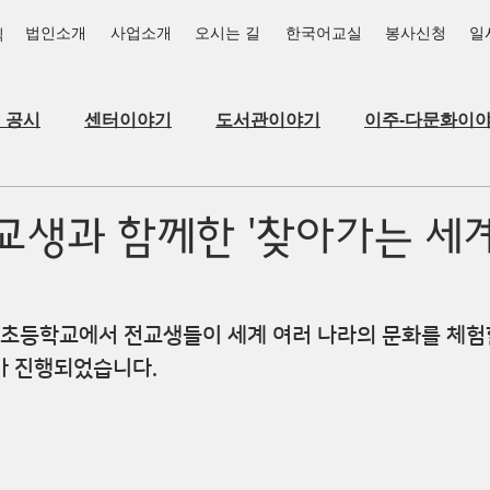
법인소개
사업소개
오시는 길
한국어교실
봉사신청
일
식
_공시
센터이야기
도서관이야기
이주-다문화이
교생과 함께한 '찾아가는 세
향남초등학교에서 전교생들이 세계 여러 나라의 문화를 체험할
가 진행되었습니다.