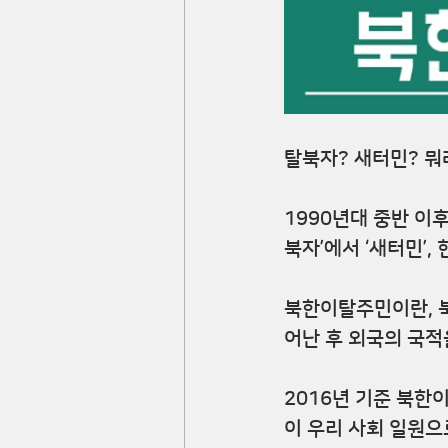
탈북자? 새터민? 뭐
1990년대 중반 이
북자’에서 ‘새터민’
북한이탈주민이란, 
어난 후 외국의 국적
2016년 기준 북한
이 우리 사회 일원