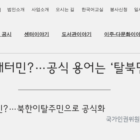
법인소개
사업소개
오시는 길
한국어교실
봉사신청
일
식
_공시
센터이야기
도서관이야기
이주-다문화이
새터민?…공식 용어는 ‘탈북
민?…북한이탈주민으로 공식화
국가인권위원회 