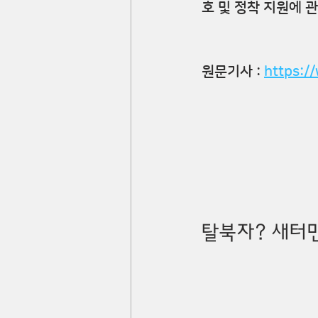
호 및 정착 지원에 
원문기사 : 
https:/
탈북자? 새터