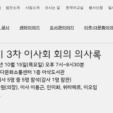
법인소개
사업소개
오시는 길
한국어교실
봉사신청
일
식
_공시
센터이야기
도서관이야기
이주-다문화이
기 3차 이사회 회의 의사록
20년 10월 15일(목요일) 오후 7시~8시30분
시아다문화소통센터 1층 아삭도서관
 이사 5명 중 5명 참석(감사 1명 참관)
장창원(의장), 이사 이용근, 인미화, 위타헤르, 이오임
호