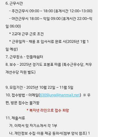
6. 근무시간
    - 주간근무시 09:00 ~ 18:00 (휴게시간 12:00~13:00)
    - 야간근무시 18:00 ~ 익일 09:00 (휴게시간 22:00~익
일 06:00)
    * 2교대 근무 근로 조건 
    * 근무일자 - 채용 후 입사서류 완료 시(2026년 1월 1
일 예상) 
7. 근무장소 - 민들레쉼터
8. 보수 - 2025년 경기도 호봉표 따름 (특수근무수당, 처우
개선수당 지원 별도)
9. 모집기간 - 2025년 10월 22일 ~ 11월 5일
10. 접수방법 - 이메일
(
6309jung@hanmail.net
) 
 ※ 우
편, 방문 접수는 불가함
* 복지넷 라인으로 접수 희망
11. 제출서류
    가. 이력서 및 자기소개서 각 1부
    나. 개인정보 수집·이용 제공 동의서(첨부 양식 참조) 1