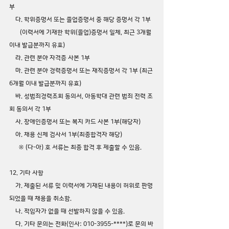
부
    다. 학위증명서 또는 졸업증명서 중 해당 증명서 각 1부
       (이력서에 기재한 학위(졸업)증명서 일체, 최근 3개월 
이내 발급분까지 유효)
    라. 관련 분야 자격증 사본 1부
    마. 관련 분야 경력증명서 또는 재직증명서 각 1부 (최근 
6개월 이내 발급분까지 유효)
    바. 성범죄경력조회 동의서, 아동학대 관련 범죄 전력 조
회 동의서 각 1부
    사. 장애인증명서 또는 복지 카드 사본 1부(해당자)
    아. 채용 신체 검사서 1부(최종합격자 해당)
      ※ (다-아) 호 서류는 최종 합격 후 제출할 수 있음.
12. 기타 사항
    가. 제출된 서류 및 이력서에 기재된 내용이 허위로 판명
되었을 때 채용을 취소함.
    나. 적임자가 없을 때 선발하지 않을 수 있음.
    다. 기타 문의는 전화(인사: 010-3955-****)로 문의 바