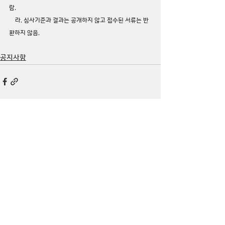
람.
    라. 심사기준과 결과는 공개하지 않고 접수된 서류는 반
환하지 않음.
공지사항
댓글
댓글을 입력하세요.
큰
(사)
더
이웃
아시아