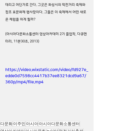
데리고 어딘가로 간다. 그곳은 화성시의 떡전거리 축제와 
정조 효문화제 행사장이다. 그들은 이 축제에서 어떤 새로
운 체험을 하게 될까?
(아시아다문화소통센터 영상아카데미 2기 졸업작, 다큐멘
터리, 11분30초, 2013)
https://video.wixstatic.com/video/fd927e_
edde0d7598cc4417b37ee8321dcd9a67/
360p/mp4/file.mp4
다문화
이주민
아시아
아시아다문화소통센터
영상아카데미
아시아문화놀이터
떡전거리축제