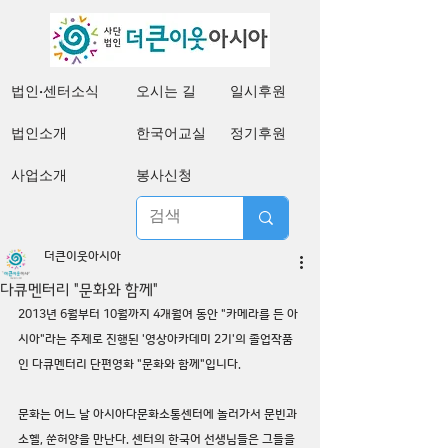
법인·센터소식
오시는 길
일시후원
법인소개
한국어교실
정기후원
사업소개
봉사신청
더큰이웃아시아
다큐멘터리 "문화와 함께"
2013년 6월부터 10월까지 4개월여 동안 "카메라를 든 아
시아"라는 주제로 진행된 '영상아카데미 2기'의 졸업작품
인 다큐멘터리 단편영화 "문화와 함께"입니다.
문화는 어느 날 아시아다문화소통센터에 놀러가서 문빈과 
소헬, 쑨허양을 만난다. 센터의 한국어 선생님들은 그들을 