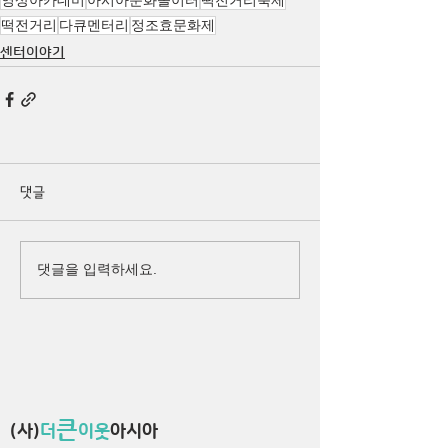
떡전거리
다큐멘터리
정조효문화제
센터이야기
댓글
댓글을 입력하세요.
큰
(사)
더
이웃
아시아