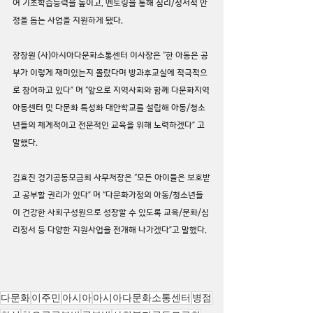
여 기초학습능력을 높이고, 멘토링을 통해 심리/정서적 안
정을 돕는 사업을 지원하게 됐다.
장창원 (사)아시아다문화소통센터 이사장은 “한 아동은 공
부가 이렇게 재미있는지 몰랐다며 방과후교실에 적극적으
로 참여하고 있다” 며 “앞으로 지역사회와 함께 다문화지역
아동센터 및 다문화 특성화 대안학교를 설립해 아동/청소
년들의 체계적이고 전문적인 교육을 위해 노력하겠다” 고 
말했다.
김효진 경기공동모금회 사무처장은 “모든 아이들은 보호받
고 공부할 권리가 있다” 며 “다문화가정의 아동/청소년들
이 건강한 사회구성원으로 성장할 수 있도록 교육/문화/심
리정서 등 다양한 지원사업을 전개해 나가겠다”고 말했다.
다문화
이주민
아시아
아시아다문화소통센터
병점