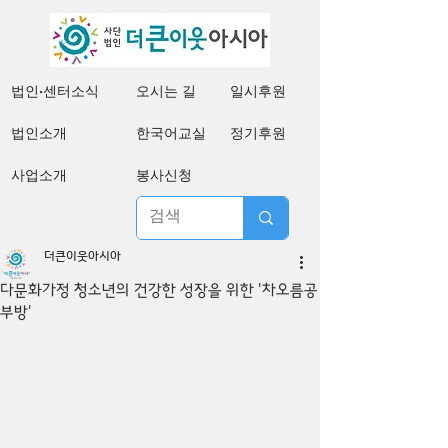
법인·센터소식
오시는 길
일시후원
법인소개
한국어교실
정기후원
사업소개
봉사신청
더큰이웃아시아
다문화가정 청소년의 건강한 성장을 위한 '차오름공
부방'