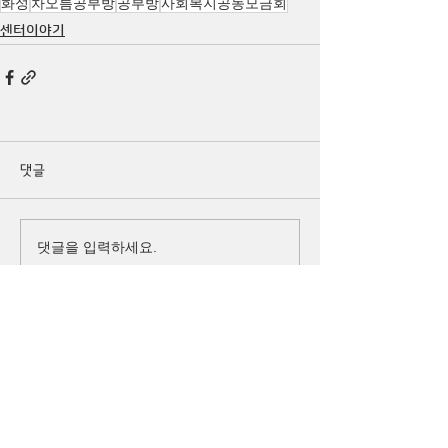
화성
차오름공부방
공부방
사회복지공동모금회
센터이야기
댓글
댓글을 입력하세요.
큰
(사)
더
이웃
아시아
주소 경기도 화성시 병점구 떡전골로 104-7,
3층 (진안동, 사이안주상복합) (우)18390
로그인